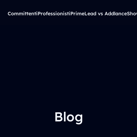
Committenti
Professionisti
PrimeLead vs Addlance
Sho
Blog